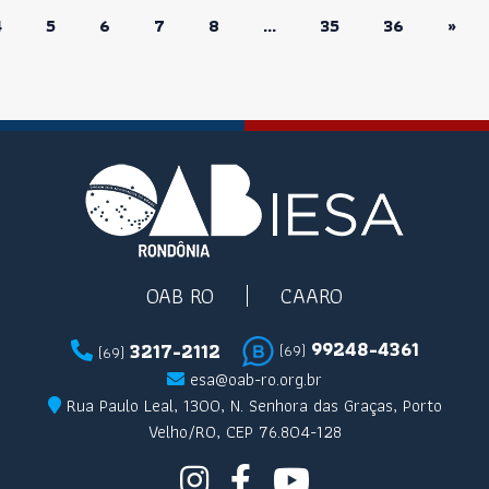
4
5
6
7
8
...
35
36
»
OAB RO
CAARO
99248-4361
3217-2112
(69)
(69)
esa@oab-ro.org.br
Rua Paulo Leal, 1300, N. Senhora das Graças, Porto
Velho/RO, CEP 76.804-128