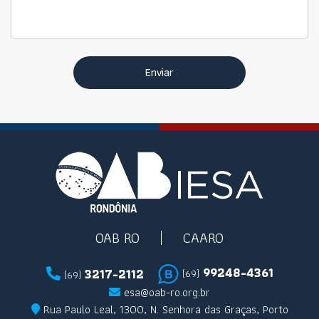
Enviar
OAB RO
CAARO
99248-4361
3217-2112
(69)
(69)
esa@oab-ro.org.br
Rua Paulo Leal, 1300, N. Senhora das Graças, Porto