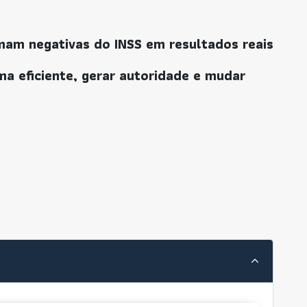
mam negativas do INSS em resultados reais
ma eficiente, gerar autoridade e mudar
a e conquistar benefícios para pessoas com
rocedimentos que aumentam suas chances de
sforme sua advocacia em impacto social real