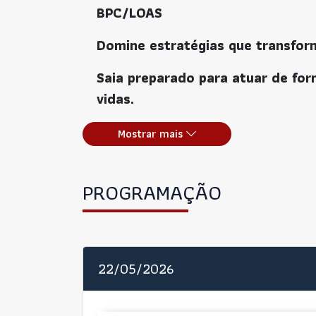
BPC/LOAS
Domine estratégias que transfor
Saia preparado para atuar de for
vidas.
Mostrar mais
Descubra como atuar com seguranç
autismo
PROGRAMAÇÃO
Conheça todos os documentos e p
sucesso
22/05/2026
Torne-se referência no nicho e tran