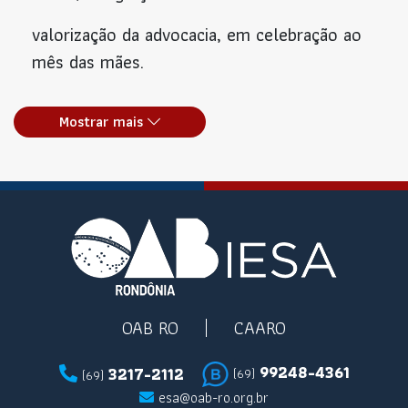
valorização da advocacia, em celebração ao
mês das mães.
Mostrar mais
OAB RO
CAARO
99248-4361
3217-2112
(69)
(69)
esa@oab-ro.org.br