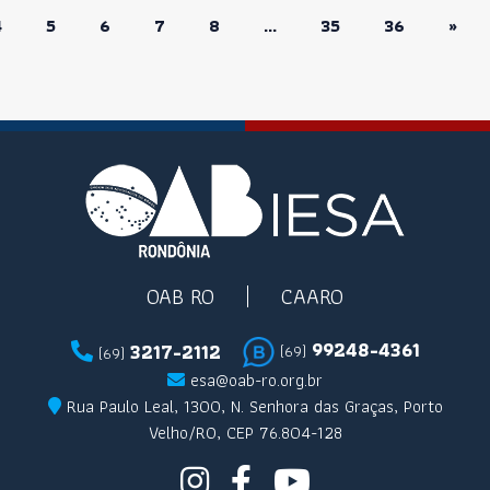
4
5
6
7
8
...
35
36
»
OAB RO
CAARO
99248-4361
3217-2112
(69)
(69)
esa@oab-ro.org.br
Rua Paulo Leal, 1300, N. Senhora das Graças, Porto
Velho/RO, CEP 76.804-128