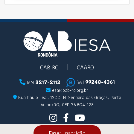
OAB RO
CAARO
99248-4361
3217-2112
(69)
(69)
esa@oab-ro.org.br
Rua Paulo Leal, 1300, N. Senhora das Graças, Porto
Velho/RO, CEP 76.804-128
Fazer Inscrição