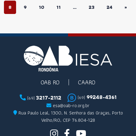
8
9
10
11
...
23
24
»
OAB RO
CAARO
99248-4361
3217-2112
(69)
(69)
esa@oab-ro.org.br
Rua Paulo Leal, 1300, N. Senhora das Graças, Porto
Velho/RO, CEP 76.804-128