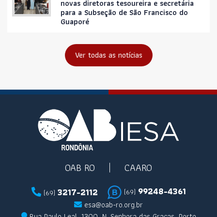
novas diretoras tesoureira e secretária
para a Subseção de São Francisco do
Guaporé
Ver todas as notícias
OAB RO
CAARO
99248-4361
3217-2112
(69)
(69)
esa@oab-ro.org.br
Rua Paulo Leal, 1300, N. Senhora das Graças, Porto