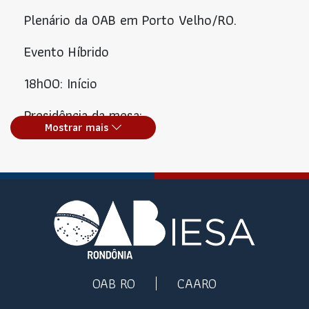
Plenário da OAB em Porto Velho/RO.
Evento Híbrido
18h00: Início
Presidência da mesa:
Mostrar mais
- Painelista: Dra. Lailane Pinheiro - Vice
Presidente da Comissão de Acolhimento à
Jovem Advocacia
OAB IMPULSIONA: os meios fornecidos pela
OAB/RO para impulsionar o crescimento
profissional
OAB RO
CAARO
- Painelista: Dra. Ingrid Castro - Secretária