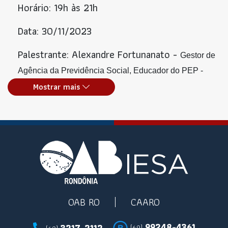
Horário: 19h às 21h
Data: 30/11/2023
Palestrante: Alexandre Fortunanato -
Gestor de
Agência da Previdência Social,
Educador do PEP -
Mostrar mais
Programa de Educação Previdenciária
OAB RO
CAARO
99248-4361
3217-2112
(69)