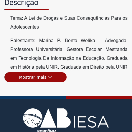
Descrição
Tema: A Lei de Drogas e Suas Consequências Para os
Adolescentes
Palestrante: Marina P. Bento Welika – Advogada.
Professora Universitária. Gestora Escolar. Mestranda
em Tecnologia Da Informação na Educação. Graduada
em História pela UNIR. Graduada em Direito pela UNIR
. Graduada em Pedagogia pela FAVENI.
Mostrar mais
Especialização em Gestão. Especialização em Direitos
Constitucional e Previdenciário.
Local: EEEFM Cap. Cláudio Manoel da Costa, Rua
João Elias de Souza, nº 301, Cidade do Lobo
Horário: 10h