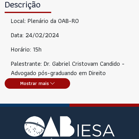
Descrição
Local: Plenário da OAB-RO
Data: 24/02/2024
Horário: 15h
Palestrante: Dr. Gabriel Cristovam Candido -
Advogado pós-graduando em Direito
Previdenciário pela PUC-PR, especialista em
Mostrar mais
oratória pela UnB, Cerimonialista a 7 anos,
professor de oratória.
Público-Alvo: Público em Geral