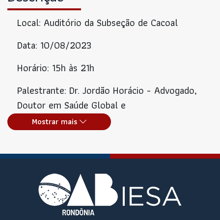
Local: Auditório da Subseção de Cacoal
Data: 10/08/2023
Horário: 15h às 21h
Palestrante: Dr. Jordão Horácio - Advogado,
Doutor em Saúde Global e
Sustentabilidade(USP), Mestre em Saúde Global
Mostrar mais
e Diplomacia da Saúde(FIOCRUZ), Membro da
Comissão Nacional de Direito Médico da
Associação Brasileira de Advogados(ABA) e da
Comissão de Direito da Saúde OAB/GO,
Membro do Instituto de Direito Sanitário
Aplicado(IDISA), Membro da Associação