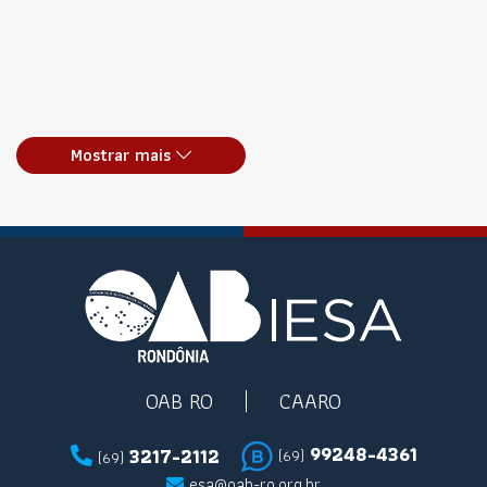
Mostrar mais
OAB RO
CAARO
99248-4361
3217-2112
(69)
(69)
esa@oab-ro.org.br