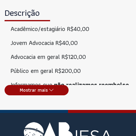
Descrição
Acadêmico/estagiário R$40,00
Jovem Advocacia R$40,00
Advocacia em geral R$120,00
Público em geral R$200,00
Informamos que
não realizamos reembolso
Mostrar mais
de valores pagos
referentes a cursos
oferecidos. Antes de efetuar a inscrição e o
pagamento, solicitamos que verifique todas as
informações disponíveis sobre o curso.