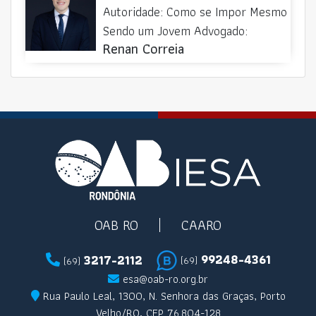
Autoridade: Como se Impor Mesmo
Sendo um Jovem Advogado:
Renan Correia
OAB RO
CAARO
99248-4361
3217-2112
(69)
(69)
esa@oab-ro.org.br
Rua Paulo Leal, 1300, N. Senhora das Graças, Porto
Velho/RO, CEP 76.804-128