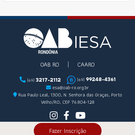
OAB RO
CAARO
99248-4361
3217-2112
(69)
(69)
esa@oab-ro.org.br
Rua Paulo Leal, 1300, N. Senhora das Graças, Porto
Velho/RO, CEP 76.804-128
Fazer Inscrição
Ordem dos Advogados do Brasil - Seccional Rondônia 2026 |