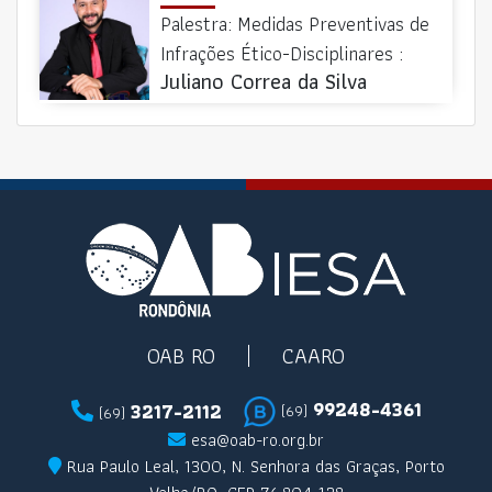
Palestra: Medidas Preventivas de
Infrações Ético-Disciplinares :
Juliano Correa da Silva
OAB RO
CAARO
99248-4361
3217-2112
(69)
(69)
esa@oab-ro.org.br
Rua Paulo Leal, 1300, N. Senhora das Graças, Porto